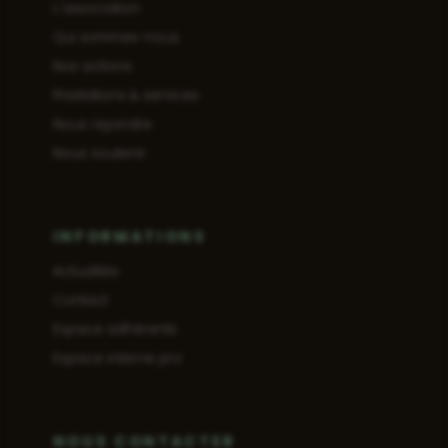
L'association
Qui sommes-nous
Nos actions
Prestations & services
Nous rejoindre
Nous soutenir
INFORMATIONS
Actualités
Contact
Espace adhérents
Espace interne pro
NOUS CONTACTER