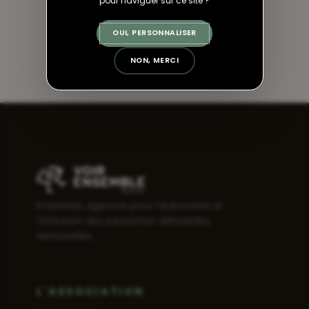
pour naviguer sur ce site ?
ACCÉDER
OUI, PERSONNALISER
NON, MERCI
Ensemble, agissons pour l'autonomie et
l'inclusion des personnes déficientes
sensorielles.
L'ASSOCIATION