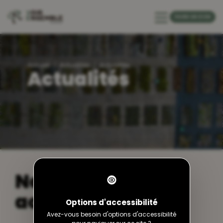
FAIRE UN DON
Accueil
Actualités
Actualités
Actualités
Nos articles et
actualités
Options d'accessibilité
Avez-vous besoin d'options d'accessibilité