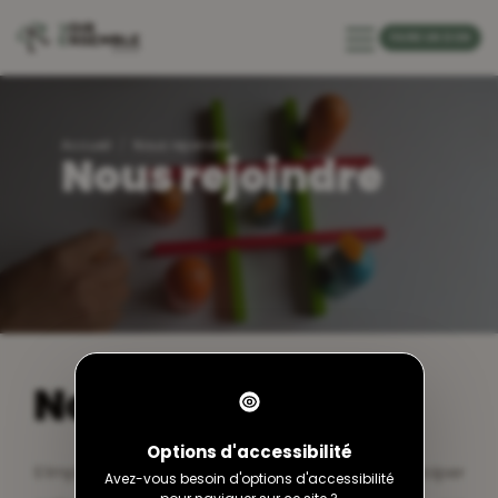
FAIRE UN DON
Accueil
Nous rejoindre
Nous rejoindre
Nous rejoindre
Options d'accessibilité
S’impliquer dans notre structure, c’est participer
Avez-vous besoin d'options d'accessibilité