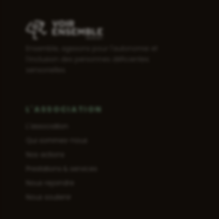
Ensemble, agissons pour l'autonomie et
l'inclusion des personnes déficientes
sensorielles.
L'ASSOCIATION
L'association
Qui sommes-nous
Nos actions
Prestations & services
Nous rejoindre
Nous soutenir