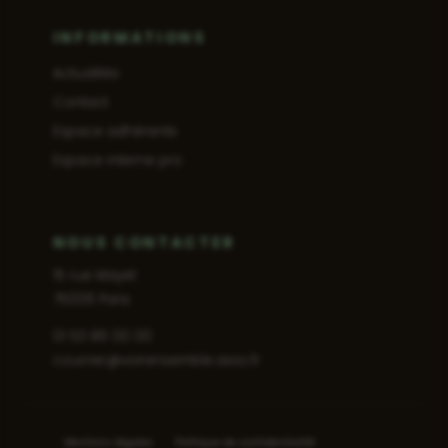
INFORMATIONS
Actualités
Contact
Espace adhérents
Espace interne pro
NOUS CONTACTER
15 rue Mayet
75006 Paris
01 53 86 00 00
courrier@voirensemble.asso.fr
Mentions légales
Politique de confidentialité