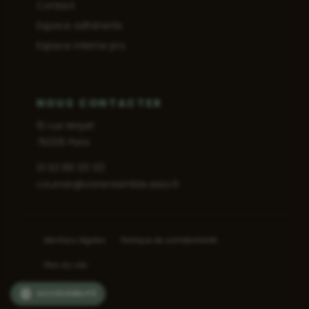
Contact
Espace adhérents
Espace interne pro
NOUS CONTACTER
15 rue Mayet
75006 Paris
01 53 86 00 00
courrier@voirensemble.asso.fr
Mentions légales
Politique de confidentialité
Plan du site
ACCESSIBILITÉ