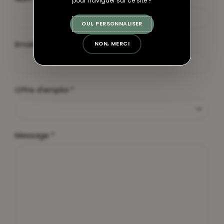
pour naviguer sur ce site ?
OUI, PERSONNALISER
Email
NON, MERCI
Offre d'emploi
Message