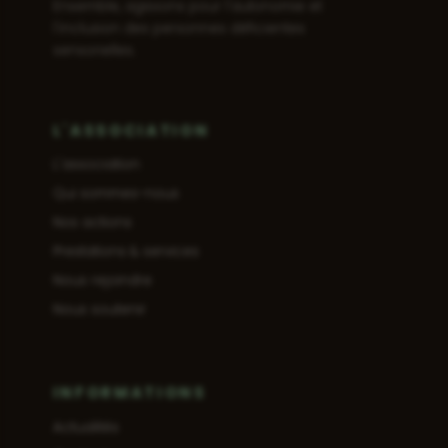
Ensemble, agissons pour l'autonomie et
l'inclusion des personnes déficientes
sensorielles.
L'ASSOCIATION
L'association
Qui sommes-nous
Nos actions
Prestations & services
Nous rejoindre
Nous soutenir
INFORMATIONS
Actualités