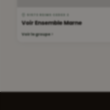
51573 REIMS CEDEX 2
Voir Ensemble Marne
Voir le groupe