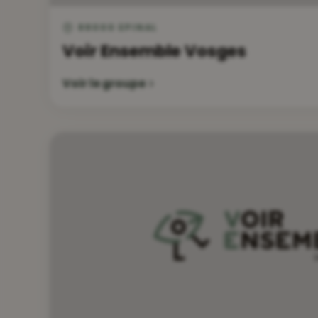
88000 EPINAL
Voir Ensemble Vosges
Voir le groupe