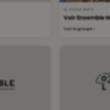
57000 METZ
Voir Ensemble M
Voir le groupe