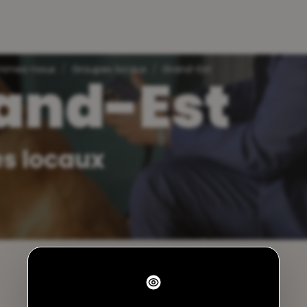
ommes-nous
Groupes locaux
Grand-Est
and-Est
s locaux