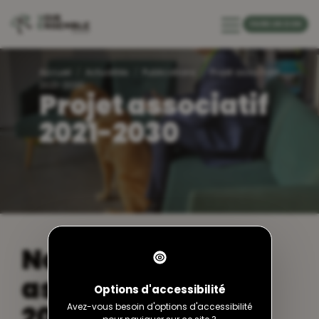
default-header
FAIRE UN DON
Accueil
Actualités
Publications
Projet associatif
2021-2030
Projet associatif
2021-2030
Notre Projet
associatif pour
Options d'accessibilité
2021-2030
Avez-vous besoin d'options d'accessibilité