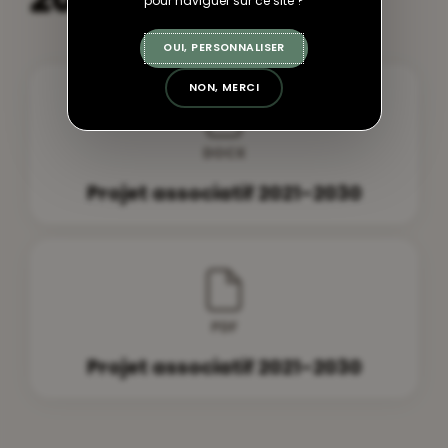
pour naviguer sur ce site ?
OUI, PERSONNALISER
NON, MERCI
DOCX
Projet associatif 2021-2030
PDF
Projet associatif 2021-2030