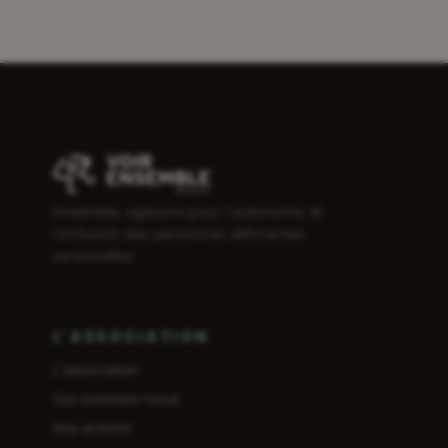
Ensemble, agissons pour l'autonomie et
l'inclusion des personnes déficientes
sensorielles.
L'ASSOCIATION
L'association
Qui sommes-nous
Nos actions