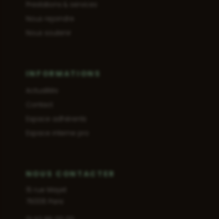
Prestations & services
Nous rejoindre
Nous soutenir
INFORMATIONS
Actualités
Contact
Espace adhérents
Espace interne pro
NOUS CONTACTER
15 rue Mayet
75006 Paris